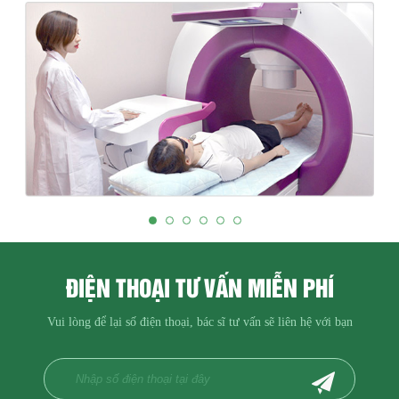
ĐIỆN THOẠI TƯ VẤN MIỄN PHÍ
Vui lòng để lại số điện thoại, bác sĩ tư vấn sẽ liên hệ với bạn