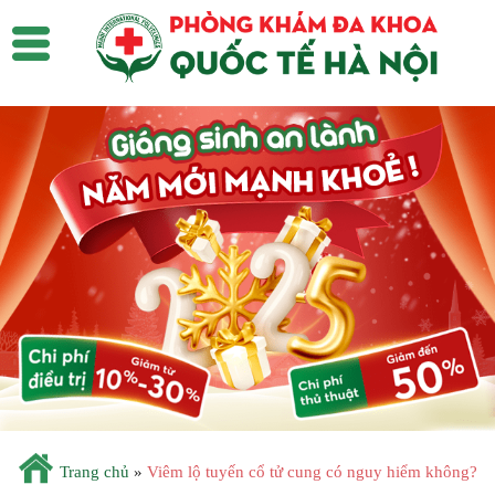
Trang chủ
»
Viêm lộ tuyến cổ tử cung có nguy hiểm không?