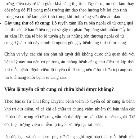
trứng, điều này sẽ làm giảm khả năng thụ tinh. Ngoài ra, nó còn làm thay
đổi nồng độ PH trong môi trường âm đạo theo hướng bất lợi cho tinh
trùng và có thể làm chết tinh trùng khi tinh trùng vừa đến âm đạo.
Gây ung thư cổ tử cung:
Lộ tuyến xâm lấn ra bên ngoài cổ tử cung quá
lâu thì các tế bào ở bên ngoài sẽ gây ra phản ứng tăng sinh nhằm đẩy lùi
sự xâm lấn của tế bào lộ tuyến gây ra những tổn thương ngoài cổ tử
cung. Quá trình này chính là nguồn gốc gây bệnh ung thư cổ tử cung.
Chính vì vậy, các chị em phụ nữ tuyệt đối không được chủ quan đối với
bệnh lý này mà nên có phương án phòng bệnh cũng như điều trị kịp thời
khi mắc bệnh. Bệnh viêm lộ tuyến cổ tử cung nếu được chữa trị càng sớm
thì khả năng khỏi bệnh sẽ càng cao.
Viêm lộ tuyến cổ tử cung có chữa khỏi được không?
Theo bác sĩ Tạ Thị Hồng Duyên: bệnh viêm lộ tuyến cổ tử cung là bệnh
khó trị dứt điểm, vì cả khi đã chữa trị chứng viêm nhiễm thì bản thân các
tế bào bên trong cổ tử cung vẫn có thể tiếp tục xâm lấn ra bên ngoài. Từ
đó, hiện tượng viêm nhiễm lộ tuyến sẽ tiếp tục tái phát.
Do đó, bạn và các chị em phụ nữ đang nghi ngờ bản thân mắc bệnh cần