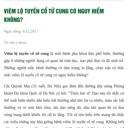
VIÊM LỘ TUYẾN CỔ TỬ CUNG CÓ NGUY HIỂM
KHÔNG?
Ngày đăng:
6.12.2017
Tư vấn y khoa:
Viêm lộ tuyến cổ tử cung
là một bệnh phụ khoa khá phổ biến, thường
gặp ở những người đang có quan hệ tình dục, nạo phá thai và đã sinh nở.
Những người mắc bệnh thường có tâm trạng lo lắng, chán nản và thắc
mắc
viêm lộ tuyến cổ tử cung có nguy hiểm không?
Chị Quỳnh Mai (31 tuổi, Hà Nội) gọi điện đến đường dây nóng Phòng
khám Đa khoa Quốc tế Hà Nội có hỏi: “Thưa bác sĩ! Dạo này tôi thấy cơ
thể xuất hiện nhiều dấu hiệu bất thường như khí hư ra nhiều, màu sắc bất
thường và có mùi khó chịu, âm đạo sưng đỏ, đau khi quan hệ và đau
vùng bụng dưới khiến tôi rất lo lắng. Tôi tự tìm hiểu trên mạng thì thấy
các triệu chứng này khá giống bệnh viêm lộ tuyến cổ tử cung. Không biết