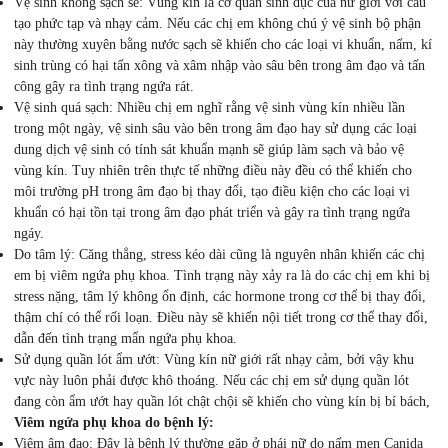
Vệ sinh không sạch sẽ: Vùng kín là cơ quan sinh dục của nữ giới với cấu
tạo phức tạp và nhạy cảm. Nếu các chị em không chú ý vệ sinh bộ phận
này thường xuyên bằng nước sạch sẽ khiến cho các loại vi khuẩn, nấm, kí
sinh trùng có hại tấn xông và xâm nhập vào sâu bên trong âm đạo và tấn
công gây ra tình trạng ngứa rát.
Vệ sinh quá sạch: Nhiều chị em nghĩ rằng vệ sinh vùng kín nhiều lần
trong một ngày, vệ sinh sâu vào bên trong âm đạo hay sử dụng các loại
dung dịch vệ sinh có tính sát khuẩn mạnh sẽ giúp làm sạch và bảo vệ
vùng kín. Tuy nhiên trên thực tế những điều này đều có thể khiến cho
môi trường pH trong âm đạo bị thay đổi, tạo điều kiện cho các loại vi
khuẩn có hại tồn tại trong âm đạo phát triển và gây ra tình trạng ngứa
ngáy.
Do tâm lý: Căng thẳng, stress kéo dài cũng là nguyên nhân khiến các chị
em bị viêm ngứa phụ khoa. Tình trạng này xảy ra là do các chị em khi bị
stress nặng, tâm lý không ổn định, các hormone trong cơ thể bị thay đổi,
thậm chí có thể rối loạn. Điều này sẽ khiến nội tiết trong cơ thể thay đổi,
dẫn đến tình trạng mẩn ngứa phụ khoa.
Sử dụng quần lót ẩm ướt: Vùng kín nữ giới rất nhạy cảm, bởi vậy khu
vực này luôn phải được khô thoáng. Nếu các chị em sử dụng quần lót
đang còn ẩm ướt hay quần lót chật chội sẽ khiến cho vùng kín bị bí bách,
Viêm ngứa phụ khoa do bệnh lý:
Viêm âm đạo: Đây là bệnh lý thường gặp ở phái nữ do nấm men Canida