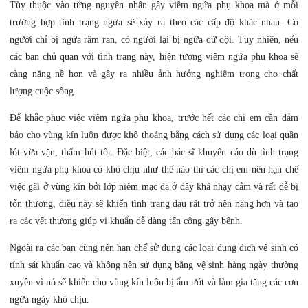
Tùy thuộc vào từng nguyên nhân gây viêm ngứa phụ khoa mà ở mỗi
trường hợp tình trạng ngứa sẽ xảy ra theo các cấp độ khác nhau. Có
người chỉ bị ngứa râm ran, có người lại bị ngứa dữ dội. Tuy nhiên, nếu
các bạn chủ quan với tình trạng này, hiện tượng viêm ngứa phụ khoa sẽ
càng nặng nề hơn và gây ra nhiều ảnh hưởng nghiêm trọng cho chất
lượng cuộc sống.
Để khắc phục việc viêm ngứa phụ khoa, trước hết các chị em cần đảm
bảo cho vùng kín luôn được khô thoáng bằng cách sử dụng các loại quần
lót vừa vặn, thấm hút tốt. Đặc biệt, các bác sĩ khuyến cáo dù tình trạng
viêm ngứa phụ khoa có khó chịu như thế nào thì các chị em nên hạn chế
việc gãi ở vùng kín bởi lớp niêm mạc da ở đây khá nhạy cảm và rất dễ bị
tổn thương, điều này sẽ khiến tình trạng đau rát trở nên nặng hơn và tạo
ra các vết thương giúp vi khuẩn dễ dàng tấn công gây bệnh.
Ngoài ra các bạn cũng nên hạn chế sử dụng các loại dung dịch vệ sinh có
tính sát khuẩn cao và không nên sử dụng băng vệ sinh hàng ngày thường
xuyên vì nó sẽ khiến cho vùng kín luôn bị ẩm ướt và làm gia tăng các cơn
ngứa ngáy khó chịu.