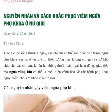
phụ khoa ở nữ giới
NGUYÊN NHÂN VÀ CÁCH KHẮC PHỤC VIÊM NGỨA
PHỤ KHOA Ở NỮ GIỚI
Ngày đăng:
27.01.2018
Tư vấn y khoa:
Trong cuộc sống thường ngày, các chị em có thể gặp phải tình trạng ngứa
phụ khoa xảy ra ở vùng kín. Hiện tượng này không chỉ gây ra sự khó
chịu cho các chị em, khiến họ không thoải mái, ngại hoạt động, giao tiếp
mà
ngứa vùng kín
có thể là biểu hiện cảnh báo về các bệnh phụ khoa
nguy hiểm cho sức khỏe của nữ giới.
Các nguyên nhân gây viêm ngứa phụ khoa