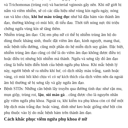
và Trichomonas (trùng roi) và bacterial vginosis gây nên. Khi nữ giới bị
nấm và viêm nhiễm, sẽ có các dấu hiệu như vùng kín ngứa ngáy, nóng
ran và kho chịu,
khí hư màu trắng đục
như bã đậu bám vào thành âm
đạo, thường không có mùi hôi; đi tiểu đau. Thời tiết nóng nực thì triệu
chứng ngứa vùng kín sẽ tăng thêm.
Nhiễm trùng âm đạo: Chị em phụ nữ có thể bị nhiễm trùng âm hộ do
dùng thuốc kháng sinh, thuốc đặt viêm âm đạo, kinh nguyệt, mang thai,
mắc bệnh tiểu đường, cũng một phần do hệ miễn dịch suy giảm. Đặc biệt,
nhiễm trùng âm đạo cũng có thể là do viêm âm đạo không được điều trị
hoặc điều trị nhưng bội nhiễm mà thành. Ngứa và sưng tấy đỏ âm đạo
cũng là biểu hiện điển hình của bệnh ngứa phụ khoa. Khi mắc bệnh lý
này, người bệnh sẽ ra nhiều khí hư, có dịch nhầy màu trắng, xanh hoặc
vàng, có mùi hôi khó chịu vì có sự kích thích của dịch viêm nên da ngoài
âm hộ thường sẽ bị sưng tấy và gây ngứa âm đạo.
Bệnh STDs: Những căn bệnh lây truyền qua đường tình dục như rận mu,
mụn giộp, trùng roi,
lậu
,
sùi mào gà
…cũng được cho là nguyên nhân
gây viêm ngứa phụ khoa. Ngoài ra, khi kiểm tra phụ khoa còn có thể một
lớp dịch màu trắng đục hoặc vàng, dính như keo hoặc giống như bột còn
phụ thuộc vào lý do mắc bệnh bám trên thành âm đạo.
Cách khắc phục viêm ngứa phụ khoa ở nữ