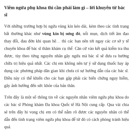
Viêm ngứa phụ khoa thì cần phải làm gì – lời khuyên từ bác
sĩ
Với những trường hợp bị ngứa vùng kín kéo dài, kèm theo các tình trạng
bất thường khác như
vùng kín bị sưng đỏ
, nổi mụn, dịch tiết âm đạo
thay đổi, đau đớn khi quan hệ… thì các bạn nên tới ngay các cơ sở y tế
chuyên khoa để bác sĩ thăm khám cụ thể. Căn cứ vào kết quả kiểm tra thu
được, tùy theo từng nguyên nhân gây ngứa mà bác sĩ sẽ đưa ra hướng
chữa trị hiệu quả nhất. Các chị em không nên tự ý sử dụng thuốc hay áp
dụng các phương pháp dân gian khi chưa có sự hướng dẫn của các bác sĩ.
Điều này có thể khiến cho các bạn gặp phải các biến chứng nguy hiểm,
gây ảnh hưởng đến sức khỏe của bản thân.
Trên đây là một số thông tin về các nguyên nhân viêm ngứa phụ khoa do
các bác sĩ Phòng khám Đa khoa Quốc tế Hà Nội cung cấp. Qua vài chia
sẻ trên đây hi vọng chị em có thể nắm rõ được các nguyên nhân có thể
dẫn đến tình trạng viêm ngứa phụ khoa để từ đó có cách phòng tránh hiệu
quả.