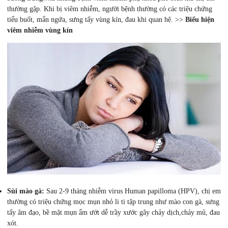
thường gặp. Khi bị viêm nhiễm, người bệnh thường có các triệu chứng
tiểu buốt, mẩn ngứa, sưng tấy vùng kín, đau khi quan hệ. >>
Biểu hiện
viêm nhiễm vùng kín
Sùi mào gà:
Sau 2-9 tháng nhiễm virus Human papilloma (HPV), chị em
thường có triệu chứng mọc mụn nhỏ li ti tập trung như mào con gà, sưng
tấy âm đạo, bề mặt mụn ẩm ướt dễ trầy xước gây chảy dịch,chảy mủ, đau
xót.