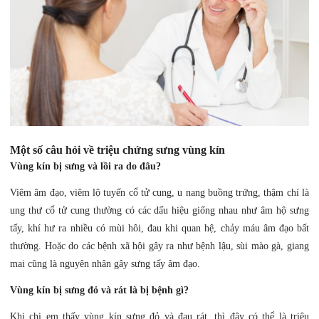
Một số câu hỏi về triệu chứng sưng vùng kín
Vùng kín bị sưng và lồi ra do đâu?
Viêm âm đạo, viêm lộ tuyến cổ tử cung, u nang buồng trứng, thậm chí là
ung thư cổ tử cung thường có các dấu hiệu giống nhau như âm hộ sưng
tấy, khí hư ra nhiều có mùi hôi, đau khi quan hệ, chảy máu âm đạo bất
thường. Hoặc do các bệnh xã hội gây ra như bệnh lậu, sùi mào gà, giang
mai cũng là nguyên nhân gây sưng tấy âm đạo.
Vùng kín bị sưng đỏ và rát là bị bệnh gì?
Khi chị em thấy vùng kín sưng đỏ và đau rát, thì đây có thể là triệu