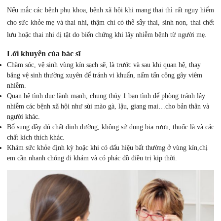
Nếu mắc các bệnh phụ khoa, bệnh xã hội khi mang thai thì rất nguy hiểm
cho sức khỏe mẹ và thai nhi, thậm chí có thể sẩy thai, sinh non, thai chết
lưu hoặc thai nhi dị tật do biến chứng khi lây nhiễm bệnh từ người mẹ.
Lời khuyên của bác sĩ
Chăm sóc, vệ sinh vùng kín sạch sẽ, là trước và sau khi quan hệ, thay
băng vệ sinh thường xuyên để tránh vi khuẩn, nấm tấn công gây viêm
nhiễm.
Quan hệ tình dục lành mạnh, chung thủy 1 bạn tình để phòng tránh lây
nhiễm các bệnh xã hội như sùi mào gà, lậu, giang mai…cho bản thân và
người khác.
Bổ sung đầy đủ chất dinh dưỡng, không sử dụng bia rượu, thuốc là và các
chất kích thích khác.
Khám sức khỏe định kỳ hoặc khi có dấu hiệu bất thường ở vùng kín,chị
em cần nhanh chóng đi khám và có phác đồ điều trị kịp thời.