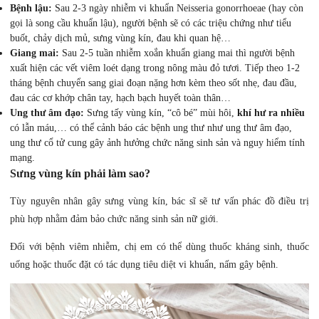
Bệnh lậu:
Sau 2-3 ngày nhiễm vi khuẩn Neisseria gonorrhoeae (hay còn
gọi là song cầu khuẩn lậu), người bệnh sẽ có các triệu chứng như tiểu
buốt, chảy dịch mủ, sưng vùng kín, đau khi quan hệ…
Giang mai:
Sau 2-5 tuần nhiễm xoắn khuẩn giang mai thì người bệnh
xuất hiện các vết viêm loét dạng trong nông màu đỏ tươi. Tiếp theo 1-2
tháng bệnh chuyển sang giai đoạn nặng hơn kèm theo sốt nhẹ, đau đầu,
đau các cơ khớp chân tay, hạch bạch huyết toàn thân…
Ung thư âm đạo:
Sưng tấy vùng kín, “cô bé” mùi hôi,
khí hư ra nhiều
có lẫn máu,… có thể cảnh báo các bệnh ung thư như ung thư âm đạo,
ung thư cổ tử cung gây ảnh hưởng chức năng sinh sản và nguy hiểm tính
mạng.
Sưng vùng kín phải làm sao?
Tùy nguyên nhân gây sưng vùng kín, bác sĩ sẽ tư vấn phác đồ điều trị
phù hợp nhằm đảm bảo chức năng sinh sản nữ giới.
Đối với bệnh viêm nhiễm, chị em có thể dùng thuốc kháng sinh, thuốc
uống hoặc thuốc đặt có tác dụng tiêu diệt vi khuẩn, nấm gây bệnh.