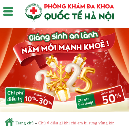
Trang chủ
»
Chú ý điều gì khi chị em bị sưng vùng kín