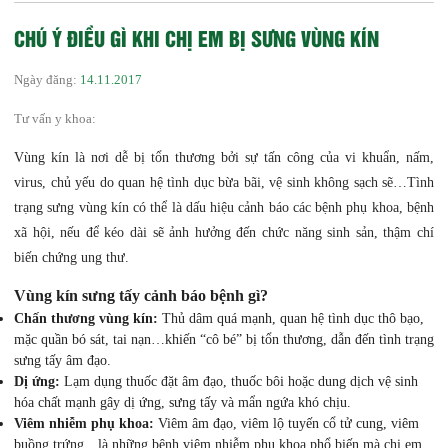
CHÚ Ý ĐIỀU GÌ KHI CHỊ EM BỊ SƯNG VÙNG KÍN
Ngày đăng:
14.11.2017
Tư vấn y khoa:
Vùng kín là nơi dễ bị tổn thương bởi sự tấn công của vi khuẩn, nấm,
virus, chủ yếu do quan hệ tình dục bừa bãi, vệ sinh không sạch sẽ…Tình
trạng sưng vùng kín có thể là dấu hiệu cảnh báo các bệnh phụ khoa, bệnh
xã hội, nếu để kéo dài sẽ ảnh hưởng đến chức năng sinh sản, thậm chí
biến chứng ung thư.
Vùng kín sưng tấy cảnh báo bệnh gì?
Chấn thương vùng kín:
Thủ dâm quá mạnh, quan hệ tình dục thô bạo,
mặc quần bó sát, tai nạn…khiến “cô bé” bị tổn thương, dẫn đến tình trạng
sưng tấy âm đạo.
Dị ứng:
Lạm dụng thuốc đặt âm đạo, thuốc bôi hoặc dung dịch vệ sinh
hóa chất mạnh gây dị ứng, sưng tấy và mẩn ngứa khó chịu.
Viêm nhiễm phụ khoa:
Viêm âm đạo, viêm lộ tuyến cổ tử cung, viêm
buồng trứng…là những bệnh viêm nhiễm phụ khoa phổ biến mà chị em