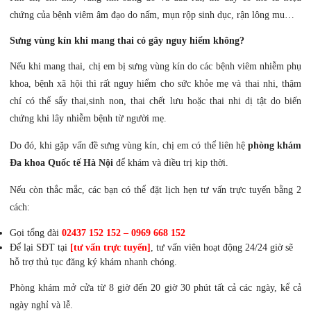
chứng của bệnh viêm âm đạo do nấm, mụn rộp sinh dục, rận lông mu…
Sưng vùng kín khi mang thai có gây nguy hiểm không?
Nếu khi mang thai, chị em bị sưng vùng kín do các bệnh viêm nhiễm phụ
khoa, bệnh xã hội thì rất nguy hiểm cho sức khỏe mẹ và thai nhi, thậm
chí có thể sẩy thai,sinh non, thai chết lưu hoặc thai nhi dị tật do biến
chứng khi lây nhiễm bệnh từ người mẹ.
Do đó, khi gặp vấn đề sưng vùng kín, chị em có thể liên hệ
phòng khám
Đa khoa Quốc tế Hà Nội
để khám và điều trị kịp thời.
Nếu còn thắc mắc, các bạn có thể đặt lịch hẹn tư vấn trực tuyến bằng 2
cách:
Gọi tổng đài
02437 152 152 – 0969 668 152
Để lại SĐT tại
[tư vấn trực tuyến]
, tư vấn viên hoạt động 24/24 giờ sẽ
hỗ trợ thủ tục đăng ký khám nhanh chóng.
Phòng khám mở cửa từ 8 giờ đến 20 giờ 30 phút tất cả các ngày, kể cả
ngày nghỉ và lễ.