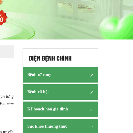
DIỆN BỆNH CHÍNH
Bệnh tử cung
Bệnh xã hội
uặn từng
. Em cảm
Kế hoạch hoá gia đình
Sức khỏe thường thức
p tư vấn