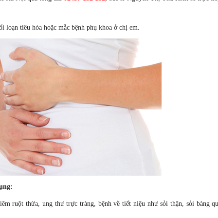
ộc,rối loạn tiêu hóa hoặc mắc bệnh phụ khoa ở chị em.
B.s Tạ Thị Hồng Duyên
B.s Tạ Thị Hồng Duy
bụng:
CK I Sản phụ khoa
CK I Sản phụ khoa
iêm ruột thừa, ung thư trực tràng, bệnh về tiết niệu như sỏi thận, sỏi bàng q
TƯ VẤN
ĐẶT HẸN
TƯ VẤN
ĐẶT 