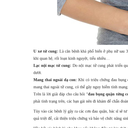
U xơ tử cung
:
Là căn bệnh khá phổ biến ở phụ nữ sau 3
khi quan hệ, rối loạn kinh nguyệt, tiểu nhiều…
Lạc nội mạc tử cung
:
Do nội mạc tử cung phát triển qu
dưới.
Mang thai ngoài dạ con:
Khi có triệu chứng đau bụng 
mang thai ngoài tử cung, có thể gây nguy hiểm tính mạng
Trên là lời giải đáp cho câu hỏi “
đau bụng quặn từng c
phải tình trạng trên, các bạn gái nên đi khám để chẩn đoá
Tùy vào các bệnh lý gây ra các cơn đau quặn, bác sĩ sẽ tư
quả triệt để, cải thiện triệu chứng và bảo vệ chức năng sin