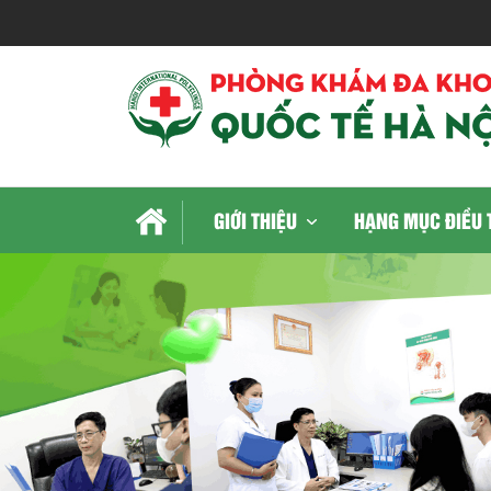
GIỚI THIỆU
HẠNG MỤC ĐIỀU 