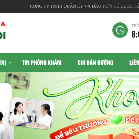
CÔNG TY TNHH QUẢN LÝ VÀ ĐẦU TƯ Y TẾ QUỐC TẾ, Địa 
THỜ
8:
TRỊ
TIN PHÒNG KHÁM
CHỈ DẪN ĐƯỜNG
LIÊ