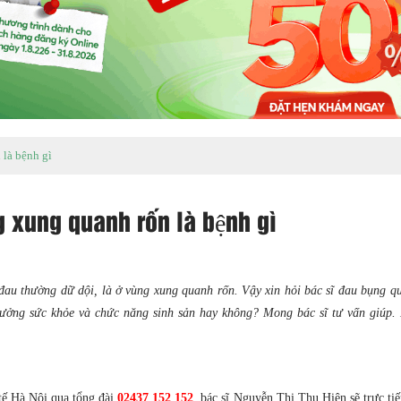
à bệnh gì
xung quanh rốn là bệnh gì
 đau thường dữ dội, là ở vùng xung quanh rốn. Vậy xin hỏi bác sĩ đau bụng q
hưởng sức khỏe và chức năng sinh sản hay không? Mong bác sĩ tư vấn giúp
tế Hà Nội qua tổng đài
02437 152 152
, bác sĩ Nguyễn Thị Thu Hiên sẽ trực tiế