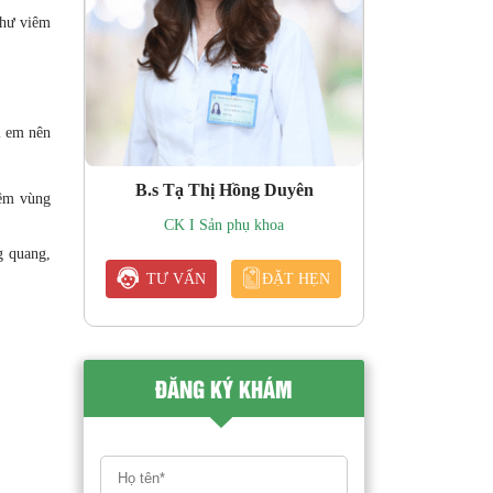
 như viêm
ị em nên
B.s Tạ Thị Hồng Duyên
iêm vùng
CK I Sản phụ khoa
g quang,
TƯ VẤN
ĐẶT HẸN
ĐĂNG KÝ KHÁM