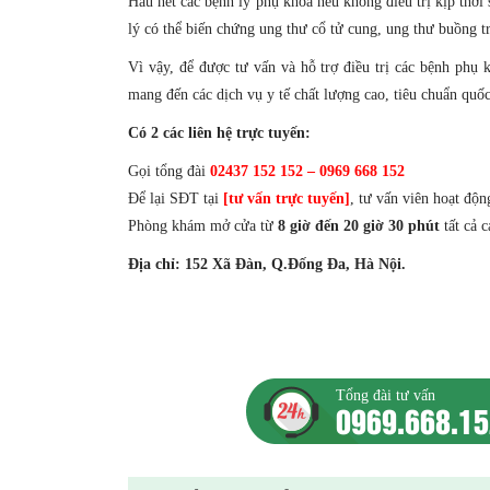
Hầu hết các bệnh lý phụ khoa nếu không điều trị kịp thờ
lý có thể biến chứng ung thư cổ tử cung, ung thư buồng trứ
Vì vậy, để được tư vấn và hỗ trợ điều trị các bệnh ph
mang đến các dịch vụ y tế chất lượng cao, tiêu chuẩn quốc
Có 2 các liên hệ trực tuyến:
Gọi tổng đài
02437 152 152 – 0969 668 152
Để lại SĐT tại
[tư vấn trực tuyến]
, tư vấn viên hoạt độ
Phòng khám mở cửa từ
8 giờ đến 20 giờ 30 phút
tất cả c
Địa chỉ: 152 Xã Đàn, Q.Đống Đa, Hà Nội.
Tổng đài tư vấn
0969.668.1