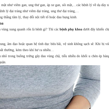
an mật như viêm gan, ung thư gan, áp xe gan, sỏi mật,…các bệnh lý về dạ dày
bệnh lý đại tràng như viêm đại tràng, ung thư đại tràng,…
 thẳng tâm lý, thay đổi nội tiết tố hoặc đau bụng kinh.
oa
n vùng xung quanh rốn là bệnh gì? Thì các
bệnh phụ khoa
dưới đây khiến ch
ng, âm đạo hoặc quan hệ tình dục bừa bãi, vệ sinh không sạch sẽ. Khi bị v
 bất thường, kèm theo khí hư ra nhiều…
u nhỏ trong buồng trứng gây đau vùng chậ, tiểu nhiều do khối u chèn ép bàn
quặn.