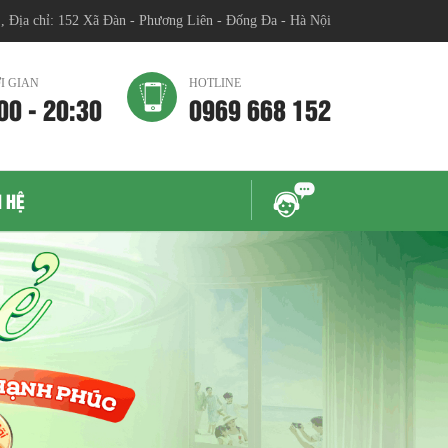
chỉ: 152 Xã Đàn - Phương Liên - Đống Đa - Hà Nội
I GIAN
HOTLINE
00 - 20:30
0969 668 152
N HỆ