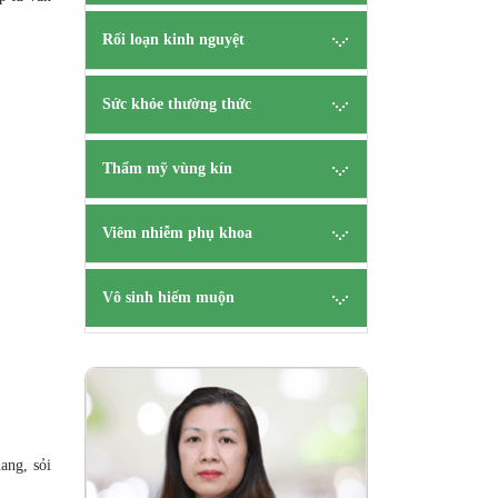
Rối loạn kinh nguyệt
Sức khỏe thường thức
Thẩm mỹ vùng kín
Viêm nhiễm phụ khoa
Vô sinh hiếm muộn
ên
B.s Tạ
CK 
uang, sỏi
HẸN
TƯ V