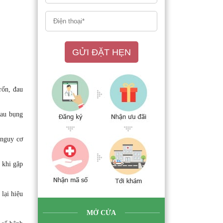
GỬI ĐẶT HẸN
rốn, đau
đau bụng
 nguy cơ
 khi gặp
lại hiệu
MỞ CỬA