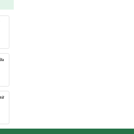
?
ữa
tử