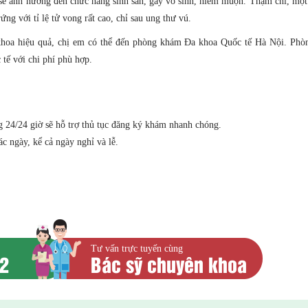
i sẽ ảnh hưởng đến chức năng sinh sản, gây vô sinh, hiếm muộn. Thậm chí, một
ng với tỉ lệ tử vong rất cao, chỉ sau ung thư vú.
ụ khoa hiệu quả, chị em có thể đến phòng khám Đa khoa Quốc tế Hà Nội. Ph
 tế với chi phí phù hợp.
ng 24/24 giờ sẽ hỗ trợ thủ tục đăng ký khám nhanh chóng.
ác ngày, kể cả ngày nghỉ và lễ.
Tư vấn trực tuyến cùng
52
Bác sỹ chuyên khoa