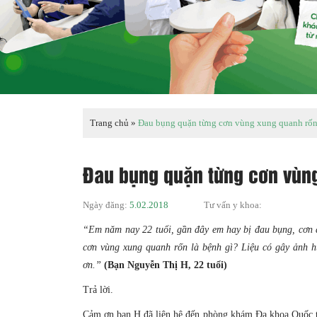
Trang chủ
»
Đau bụng quặn từng cơn vùng xung quanh rốn l
Đau bụng quặn từng cơn vùng 
Ngày đăng:
5.02.2018
Tư vấn y khoa:
“Em năm nay 22 tuổi, gần đây em hay bị đau bụng, cơn
cơn vùng xung quanh rốn là bệnh gì? Liệu có gây ảnh 
ơn.”
(Bạn Nguyễn Thị H, 22 tuổi)
Trả lời.
Cảm ơn bạn H đã liên hệ đến phòng khám Đa khoa Quốc 