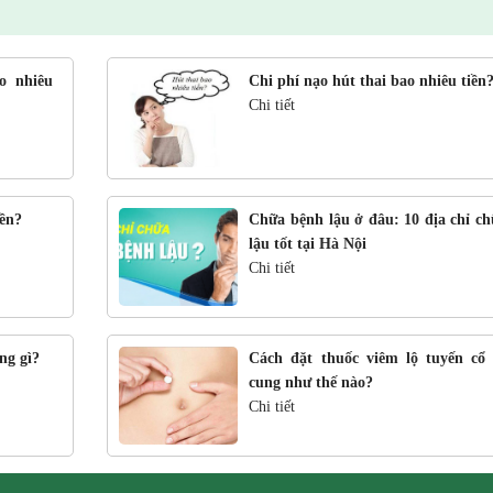
o nhiêu
Chi phí nạo hút thai bao nhiêu tiền
Chi tiết
iền?
Chữa bệnh lậu ở đâu: 10 địa chỉ ch
lậu tốt tại Hà Nội
Chi tiết
ng gì?
Cách đặt thuốc viêm lộ tuyến cổ 
cung như thế nào?
Chi tiết