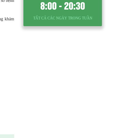
 số bệnh
8:00 - 20:30
TẤT CẢ CÁC NGÀY TRONG TUẦN
òng khám