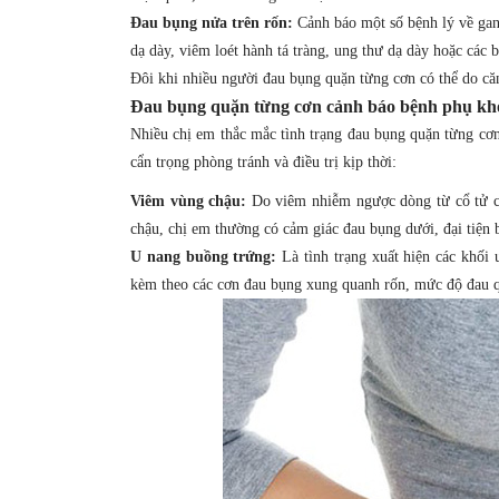
Đau bụng nửa trên rốn:
Cảnh báo một số bệnh lý về g
dạ dày, viêm loét hành tá tràng, ung thư dạ dày hoặc các 
Đôi khi nhiều người đau bụng quặn từng cơn có thể do căng
Đau bụng quặn từng cơn cảnh báo bệnh phụ kh
Nhiều chị em thắc mắc tình trạng đau bụng quặn từng cơ
cẩn trọng phòng tránh và điều trị kịp thời:
Viêm vùng chậu:
Do viêm nhiễm ngược dòng từ cổ tử cu
chậu, chị em thường có cảm giác đau bụng dưới, đại tiện
U nang buồng trứng
:
Là tình trạng xuất hiện các khối 
kèm theo các cơn đau bụng xung quanh rốn, mức độ đau 