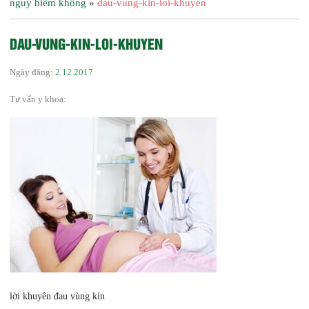
nguy hiểm không
»
dau-vung-kin-loi-khuyen
DAU-VUNG-KIN-LOI-KHUYEN
Ngày đăng:
2.12.2017
Tư vấn y khoa:
lời khuyên đau vùng kín