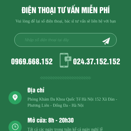
ĐIỆN THOẠI TƯ VẤN MIỄN PHÍ
Vui lòng để lại số điện thoại, bác sĩ tư vấn sẽ liên hệ với bạn
0969.668.152
024.37.152.152
Địa chỉ
Phòng Khám Đa Khoa Quốc Tế Hà Nội
152 Xã Đàn -
Phương Liên - Đống Đa - Hà Nội
Mở cửa: 8h - 20h30
Tất cả các ngày trong tuần kể cả ngày nghỉ lễ