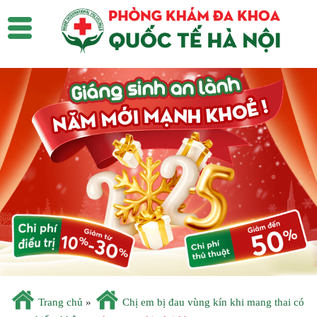
Trang chủ
»
Chị em bị đau vùng kín khi mang thai có