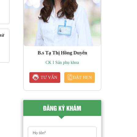
tử
B.s Tạ Thị Hồng Duyên
CK I Sản phụ khoa
TƯ VẤN
ĐẶT HẸN
ĐĂNG KÝ KHÁM