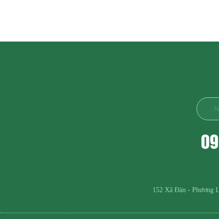
09
152 Xã Đàn - Phương L