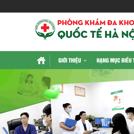
GIỚI THIỆU
HẠNG MỤC ĐIỀU 