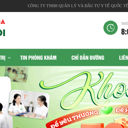
CÔNG TY TNHH QUẢN LÝ VÀ ĐẦU TƯ Y TẾ QUỐC TẾ, Địa 
THỜ
8:
TRỊ
TIN PHÒNG KHÁM
CHỈ DẪN ĐƯỜNG
LIÊ