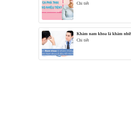
Chi tiết
Khám nam khoa là khám nhữ
Chi tiết