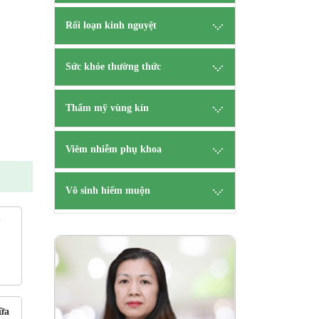
Rối loạn kinh nguyệt
Sức khỏe thường thức
Thẩm mỹ vùng kín
Viêm nhiễm phụ khoa
Vô sinh hiếm muộn
?
ên
B.s Tạ
CK 
HẸN
TƯ V
ữa