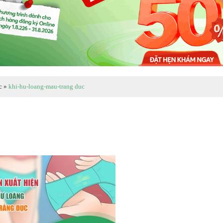
c
»
khi-hu-loang-mau-trang duc