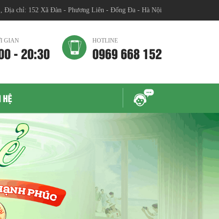
chỉ: 152 Xã Đàn - Phương Liên - Đống Đa - Hà Nội
I GIAN
HOTLINE
00 - 20:30
0969 668 152
N HỆ