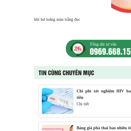
khí hư loãng màu trắng đục
Tổng đài tư vấn
0969.668.1
TIN CÙNG CHUYÊN MỤC
Chi phí xét nghiệm HIV ba
tiền
Chi tiết
Bảng giá phá thai bao nhiêu t