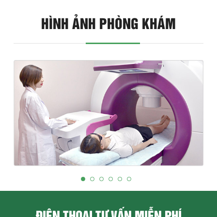
HÌNH ẢNH PHÒNG KHÁM
ĐIỆN THOẠI TƯ VẤN MIỄN PHÍ