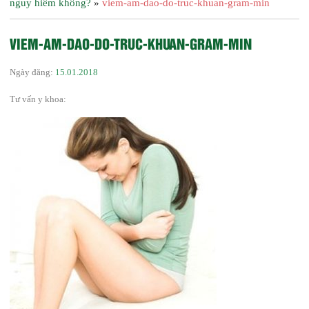
nguy hiểm không?
»
viem-am-dao-do-truc-khuan-gram-min
VIEM-AM-DAO-DO-TRUC-KHUAN-GRAM-MIN
Ngày đăng:
15.01.2018
Tư vấn y khoa: