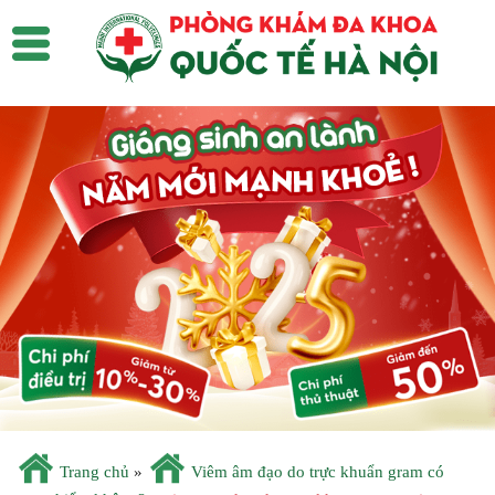
Trang chủ
»
Viêm âm đạo do trực khuẩn gram có