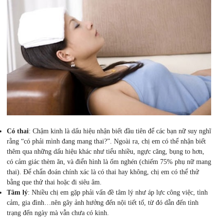
Có thai
: Chậm kinh là dấu hiệu nhận biết đầu tiên để các bạn nữ suy nghĩ
rằng “có phải mình đang mang thai?”. Ngoài ra, chị em có thể nhận biết
thêm qua những dấu hiệu khác như tiểu nhiều, ngực căng, bụng to hơn,
có cảm giác thèm ăn, và điển hình là ốm nghén (chiếm 75% phụ nữ mang
thai). Để chẩn đoán chính xác là có thai hay không, chị em có thể thử
bằng que thử thai hoặc đi siêu âm.
Tâm lý
: Nhiều chị em gặp phải vấn đề tâm lý như áp lực công việc, tình
cảm, gia đình…nên gây ảnh hưởng đến nội tiết tố, từ đó dẫn đến tình
trạng đến ngày mà vẫn chưa có kinh.