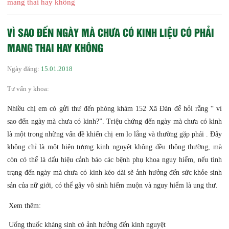
mang thai hay không
VÌ SAO ĐẾN NGÀY MÀ CHƯA CÓ KINH LIỆU CÓ PHẢI
MANG THAI HAY KHÔNG
Ngày đăng:
15.01.2018
Tư vấn y khoa:
Nhiều chị em có gửi thư đến phòng khám 152 Xã Đàn để hỏi rằng “ vì
sao đến ngày mà chưa có kinh?”. Triệu chứng đến ngày mà chưa có kinh
là một trong những vấn đề khiến chị em lo lắng và thường gặp phải . Đây
không chỉ là một hiện tượng kinh nguyệt không đều thông thường, mà
còn có thể là dấu hiệu cảnh báo các bệnh phụ khoa nguy hiểm, nếu tình
trạng đến ngày mà chưa có kinh kéo dài sẽ ảnh hưởng đến sức khỏe sinh
sản của nữ giới, có thể gây vô sinh hiếm muộn và nguy hiểm là ung thư.
Xem thêm:
Uống thuốc kháng sinh có ảnh hưởng đến kinh nguyệt