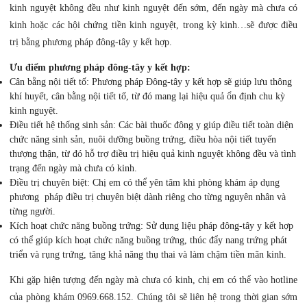
kinh nguyệt không đều như kinh nguyệt đến sớm, đến ngày mà chưa có
kinh hoặc các hội chứng tiền kinh nguyệt, trong kỳ kinh…sẽ được điều
trị bằng phương pháp đông-tây y kết hợp.
Ưu điểm phương pháp đông-tây y kết hợp:
Cân bằng nội tiết tố: Phương pháp Đông-tây y kết hợp sẽ giúp lưu thông
khí huyết, cân bằng nội tiết tố, từ đó mang lại hiệu quả ổn định chu kỳ
kinh nguyệt.
Điều tiết hệ thống sinh sản: Các bài thuốc đông y giúp điều tiết toàn diện
chức năng sinh sản, nuôi dưỡng buồng trứng, điều hòa nội tiết tuyến
thượng thận, từ đó hỗ trợ điều trị hiệu quả kinh nguyệt không đều và tình
trạng đến ngày mà chưa có kinh.
Điều trị chuyên biệt: Chị em có thể yên tâm khi phòng khám áp dụng
phương pháp điều trị chuyên biệt dành riêng cho từng nguyên nhân và
từng người.
Kích hoạt chức năng buồng trứng: Sử dụng liệu pháp đông-tây y kết hợp
có thể giúp kích hoạt chức năng buồng trứng, thúc đẩy nang trứng phát
triển và rụng trứng, tăng khả năng thụ thai và làm chậm tiền mãn kinh.
Khi gặp hiện tượng đến ngày mà chưa có kinh, chị em có thể vào hotline
của phòng khám
0969.668.152
. Chúng tôi sẽ liên hệ trong thời gian sớm