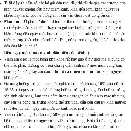
Tuổi dậy thì
: Đa số các bé gái đến tuổi dậy thì rất dễ gặp các trường hợp
kinh nguyệt không đều như chậm kinh, kinh đến sớm, kinh nguyệt ra
nhiều hay ra ít…do hệ thống sinh sản vẫn chưa hoạt động ổn định.
Mãn kinh
: Ở phụ nữ dưới 40 tuổi bị thiếu hụt lượng hormone đáng kể,
có thể gây mãn kinh sớm, hay còn gọi suy buồng trứng sớm. Cùng với
hiện tượng đến ngày mà chưa có kinh (thậm chí mất kinh) thì còn có các
triệu chứng khác như đổ mồ hôi đêm, nóng trong người, khô âm đạo dẫn
đến đau khi quan hệ.
Đến ngày mà chưa có kinh dấu hiệu của bệnh lý
Viêm âm đạo: là một bệnh phụ khoa rất hay gặp ở nữ giới mà ai cũng có
thể mắc phải, thường có triệu chứng điển hình như mọc mụn vùng kín,
mẩn ngứa, sưng tấy âm đạo,
khí hư ra nhiều có mùi hôi
, kinh nguyệt
không đều.
Đa nang buồng trứng: Theo một nghiên cứu, có khoảng 10% phụ nữ từ
18-35 có nguy cơ mắc hội chứng buồng trứng đa năng. Do buồng trứng
sản sinh các nang, làm tăng hàm lượng estrogen khiến niêm mạc tử cung
dày lên và bong ra, trứng không thể thụ tinh, dẫn đến chu kỳ kinh nguyệt
ra ít đôi lúc đến ngày mà chưa có kinh hoặc mất kinh.
Viêm cổ tử cung: Có khoảng 50% phụ nữ trong độ tuổi sinh đẻ và quan
hệ tình dục nhiều có nguy cơ bị viêm cổ tử cung. Khi cổ tử cung bị viêm
nhiễm, chị em ra nhiều khí hư, đến ngày mà chưa có kinh, đau rát khi