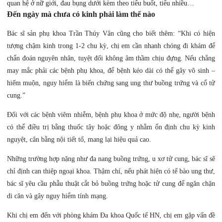
quan hệ ở nữ giới, đau bụng dưới kèm theo tiểu buốt, tiểu nhiều…
Đến ngày mà chưa có kinh phải làm thế nào
Bác sĩ sản phụ khoa Trần Thúy Vân cũng cho biết thêm: “Khi có hiện
tượng chậm kinh trong 1-2 chu kỳ, chị em cần nhanh chóng đi khám để
chẩn đoán nguyên nhân, tuyệt đối không âm thầm chịu đựng. Nếu chẳng
may mắc phải các bệnh phụ khoa, để bệnh kéo dài có thể gây vô sinh –
hiếm muộn, nguy hiểm là biến chứng sang ung thư buồng trứng và cổ tử
cung.”
Đối với các bệnh viêm nhiễm, bệnh phụ khoa ở mức độ nhẹ, người bệnh
có thể điều trị bằng thuốc tây hoặc đông y nhằm ổn định chu kỳ kinh
nguyệt, cân bằng nội tiết tố, mang lại hiệu quả cao.
Những trường hợp nặng như đa nang buồng trứng, u xơ tử cung, bác sĩ sẽ
chỉ định can thiệp ngoại khoa. Thậm chí, nếu phát hiện có tế bào ung thư,
bác sĩ yêu cầu phẫu thuật cắt bỏ buồng trứng hoặc tử cung để ngăn chặn
di căn và gây nguy hiểm tính mạng.
Khi chị em đến với phòng khám Đa khoa Quốc tế HN, chị em gặp vấn đề