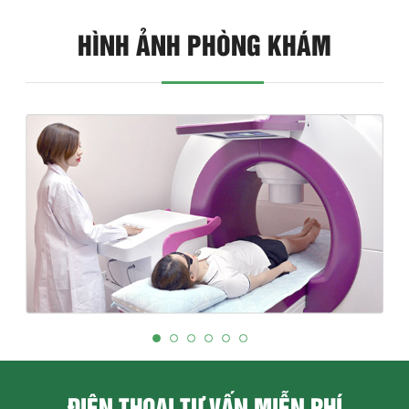
HÌNH ẢNH PHÒNG KHÁM
ĐIỆN THOẠI TƯ VẤN MIỄN PHÍ