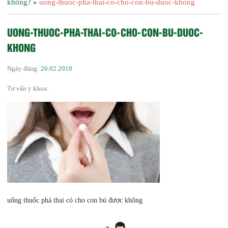
không?
»
uong-thuoc-pha-thai-co-cho-con-bu-duoc-khong
UONG-THUOC-PHA-THAI-CO-CHO-CON-BU-DUOC-
KHONG
Ngày đăng:
26.02.2018
Tư vấn y khoa:
uống thuốc phá thai có cho con bú được không