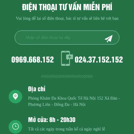
ĐIỆN THOẠI TƯ VẤN MIỄN PHÍ
Vui lòng để lại số điện thoại, bác sĩ tư vấn sẽ liên hệ với bạn
0969.668.152
024.37.152.152
Địa chỉ
Phòng Khám Đa Khoa Quốc Tế Hà Nội
152 Xã Đàn -
Phương Liên - Đống Đa - Hà Nội
Mở cửa: 8h - 20h30
Tất cả các ngày trong tuần kể cả ngày nghỉ lễ