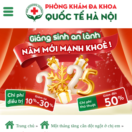
Trang chủ
»
Một tháng tăng cân đột ngột ở chị em
»