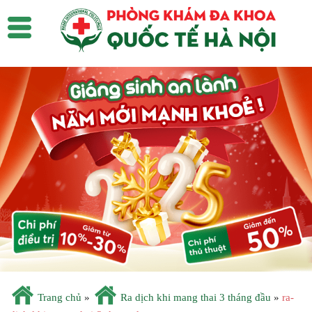
Trang chủ
»
Ra dịch khi mang thai 3 tháng đầu
»
ra-