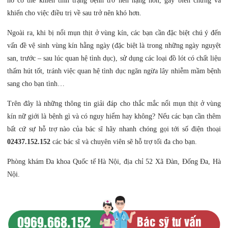
nó có thể khiến tình trạng bệnh trở nên nặng hơn, gây biến chứng và
khiến cho việc điều trị về sau trở nên khó hơn.
Ngoài ra, khi bị nổi mụn thịt ở vùng kín, các bạn cần đặc biệt chú ý đến
vấn đề vệ sinh vùng kín hằng ngày (đặc biệt là trong những ngày nguyệt
san, trước – sau lúc quan hệ tình dục), sử dụng các loại đồ lót có chất liệu
thấm hút tốt, tránh việc quan hệ tình dục ngăn ngừa lây nhiễm mầm bệnh
sang cho bạn tình…
Trên đây là những thông tin giải đáp cho thắc mắc nổi mụn thịt ở vùng
kín nữ giới là bệnh gì và có nguy hiểm hay không? Nếu các bạn cần thêm
bất cứ sự hỗ trợ nào của bác sĩ hãy nhanh chóng gọi tới số điện thoại
02437.152.152
các bác sĩ và chuyên viên sẽ hỗ trợ tối đa cho bạn.
Phòng khám Đa khoa Quốc tế Hà Nội, địa chỉ 52 Xã Đàn, Đống Đa, Hà
Nội.
0969.668.152
Bác sỹ tư vấn