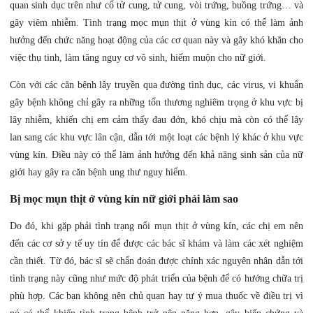
quan sinh dục trên như cổ tử cung, tử cung, vòi trứng, buồng trứng… và
gây viêm nhiễm. Tình trạng mọc mụn thịt ở vùng kín có thể làm ảnh
hưởng đến chức năng hoạt động của các cơ quan này và gây khó khăn cho
việc thụ tinh, làm tăng nguy cơ vô sinh, hiếm muộn cho nữ giới.
Còn với các căn bệnh lây truyền qua đường tình dục, các virus, vi khuẩn
gây bệnh không chỉ gây ra những tổn thương nghiêm trọng ở khu vực bị
lây nhiễm, khiến chị em cảm thấy đau đớn, khó chịu mà còn có thể lây
lan sang các khu vực lân cận, dẫn tới một loạt các bệnh lý khác ở khu vực
vùng kín. Điều này có thể làm ảnh hưởng đến khả năng sinh sản của nữ
giới hay gây ra căn bệnh ung thư nguy hiểm.
Bị mọc mụn thịt ở vùng kín nữ giới phải làm sao
Do đó, khi gặp phải tình trạng nổi mụn thịt ở vùng kín, các chị em nên
đến các cơ sở y tế uy tín để được các bác sĩ khám và làm các xét nghiệm
cần thiết. Từ đó, bác sĩ sẽ chẩn đoán được chính xác nguyên nhân dẫn tới
tình trạng này cũng như mức độ phát triển của bệnh để có hướng chữa trị
phù hợp. Các bạn không nên chủ quan hay tự ý mua thuốc về điều trị vì