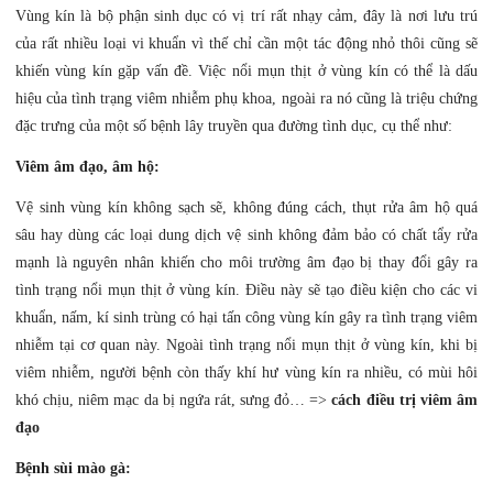
Vùng kín là bộ phận sinh dục có vị trí rất nhạy cảm, đây là nơi lưu trú
của rất nhiều loại vi khuẩn vì thế chỉ cần một tác động nhỏ thôi cũng sẽ
khiến vùng kín gặp vấn đề. Việc nổi mụn thịt ở vùng kín có thể là dấu
hiệu của tình trạng viêm nhiễm phụ khoa, ngoài ra nó cũng là triệu chứng
đặc trưng của một số bệnh lây truyền qua đường tình dục, cụ thể như:
Viêm âm đạo, âm hộ:
Vệ sinh vùng kín không sạch sẽ, không đúng cách, thụt rửa âm hộ quá
sâu hay dùng các loại dung dịch vệ sinh không đảm bảo có chất tẩy rửa
mạnh là nguyên nhân khiến cho môi trường âm đạo bị thay đổi gây ra
tình trạng nổi mụn thịt ở vùng kín. Điều này sẽ tạo điều kiện cho các vi
khuẩn, nấm, kí sinh trùng có hại tấn công vùng kín gây ra tình trạng viêm
nhiễm tại cơ quan này. Ngoài tình trạng nổi mụn thịt ở vùng kín, khi bị
viêm nhiễm, người bệnh còn thấy khí hư vùng kín ra nhiều, có mùi hôi
khó chịu, niêm mạc da bị ngứa rát, sưng đỏ… =>
cách điều trị viêm âm
đạo
Bệnh sùi mào gà: