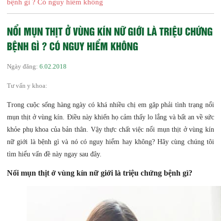
bệnh gì ? Có nguy hiểm không
NỔI MỤN THỊT Ở VÙNG KÍN NỮ GIỚI LÀ TRIỆU CHỨNG
BỆNH GÌ ? CÓ NGUY HIỂM KHÔNG
Ngày đăng:
6.02.2018
Tư vấn y khoa:
Trong cuộc sống hàng ngày có khá nhiều chị em gặp phải tình trạng nổi
mụn thịt ở vùng kín. Điều này khiến họ cảm thấy lo lắng và bất an về sức
khỏe phụ khoa của bản thân. Vậy thực chất việc nổi mụn thịt ở vùng kín
nữ giới là bệnh gì và nó có nguy hiểm hay không? Hãy cùng chúng tôi
tìm hiểu vấn đề này ngay sau đây.
Nổi mụn thịt ở vùng kín nữ giới là triệu chứng bệnh gì?