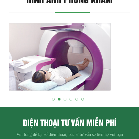
ĐIỆN THOẠI TƯ VẤN MIỄN PHÍ
Vui lòng để lại số điện thoại, bác sĩ tư vấn sẽ liên hệ với bạn