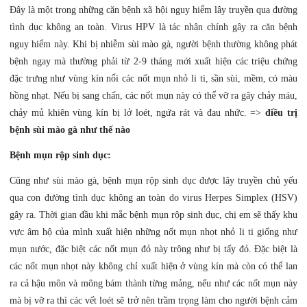
Đây là một trong những căn bệnh xã hội nguy hiểm lây truyền qua đường
tình dục không an toàn. Virus HPV là tác nhân chính gây ra căn bệnh
nguy hiểm này. Khi bị nhiễm sùi mào gà, người bệnh thường không phát
bệnh ngay mà thường phải từ 2-9 tháng mới xuất hiện các triệu chứng
đặc trưng như vùng kín nổi các nốt mụn nhỏ li ti, sần sùi, mềm, có màu
hồng nhạt. Nếu bị sang chấn, các nốt mụn này có thể vỡ ra gây chảy máu,
chảy mủ khiên vùng kín bị lở loét, ngứa rát và đau nhức. =>
điều trị
bệnh sùi mào gà như thế nào
Bệnh mụn rộp sinh dục:
Cũng như sùi mào gà, bệnh mụn rộp sinh dục được lây truyền chủ yếu
qua con đường tình dục không an toàn do virus Herpes Simplex (HSV)
gây ra. Thời gian đầu khi mắc bệnh mụn rộp sinh dục, chị em sẽ thấy khu
vực âm hộ của mình xuất hiện những nốt mụn nhọt nhỏ li ti giống như
mụn nước, đặc biệt các nốt mụn đỏ này trông như bị tấy đỏ. Đặc biệt là
các nốt mụn nhọt này không chỉ xuất hiện ở vùng kín mà còn có thể lan
ra cả hậu môn và mông bám thành từng mảng, nếu như các nốt mụn này
mà bị vỡ ra thì các vết loét sẽ trở nên trầm trọng làm cho người bệnh cảm