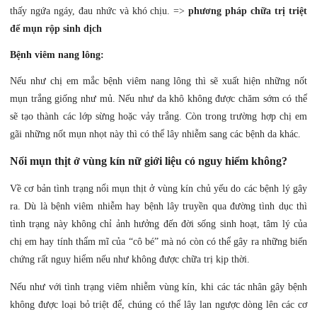
thấy ngứa ngáy, đau nhức và khó chịu. =>
phương pháp chữa trị triệt
để mụn rộp sinh dịch
Bệnh viêm nang lông:
Nếu như chị em mắc bệnh viêm nang lông thì sẽ xuất hiện những nốt
mụn trắng giống như mủ. Nếu như da khô không được chăm sớm có thể
sẽ tạo thành các lớp sừng hoặc vảy trắng. Còn trong trường hợp chị em
gãi những nốt mụn nhọt này thì có thể lây nhiễm sang các bệnh da khác.
Nổi mụn thịt ở vùng kín nữ giới liệu có nguy hiểm không?
Về cơ bản tình trạng nổi mụn thịt ở vùng kín chủ yếu do các bệnh lý gây
ra. Dù là bệnh viêm nhiễm hay bệnh lây truyền qua đường tình dục thì
tình trạng này không chỉ ảnh hưởng đến đời sống sinh hoạt, tâm lý của
chị em hay tính thẩm mĩ của “cô bé” mà nó còn có thể gây ra những biến
chứng rất nguy hiểm nếu như không được chữa trị kịp thời.
Nếu như với tình trạng viêm nhiễm vùng kín, khi các tác nhân gây bệnh
không được loại bỏ triệt để, chúng có thể lây lan ngược dòng lên các cơ