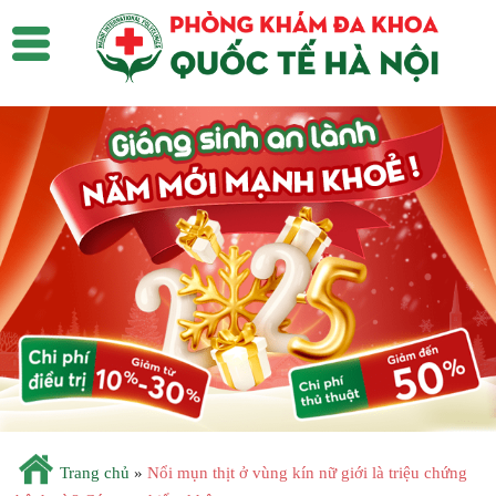
Trang chủ
»
Nổi mụn thịt ở vùng kín nữ giới là triệu chứng