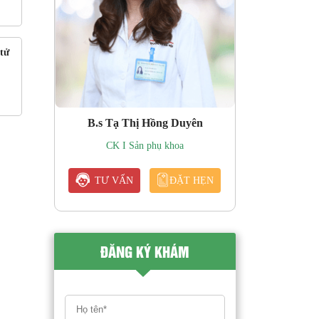
tử
B.s Tạ Thị Hồng Duyên
CK I Sản phụ khoa
TƯ VẤN
ĐẶT HẸN
ĐĂNG KÝ KHÁM