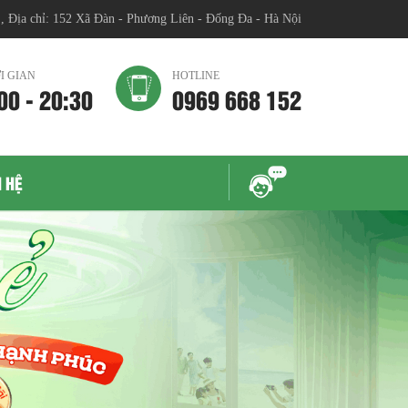
chỉ: 152 Xã Đàn - Phương Liên - Đống Đa - Hà Nội
I GIAN
HOTLINE
00 - 20:30
0969 668 152
N HỆ