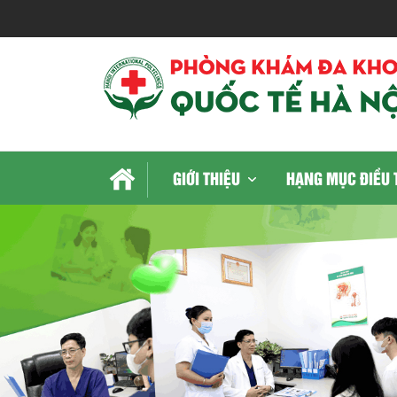
GIỚI THIỆU
HẠNG MỤC ĐIỀU 