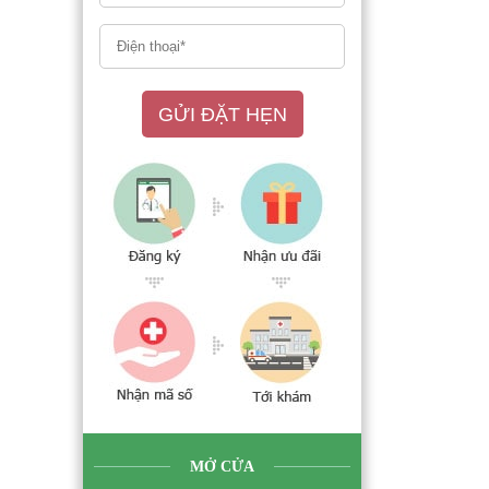
GỬI ĐẶT HẸN
MỞ CỬA