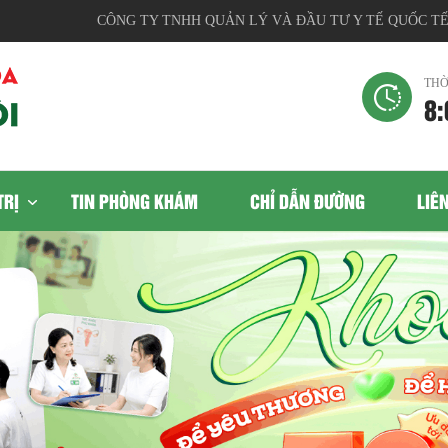
CÔNG TY TNHH QUẢN LÝ VÀ ĐẦU TƯ Y TẾ QUỐC TẾ, Địa 
THỜ
8:
TRỊ
TIN PHÒNG KHÁM
CHỈ DẪN ĐƯỜNG
LIÊ