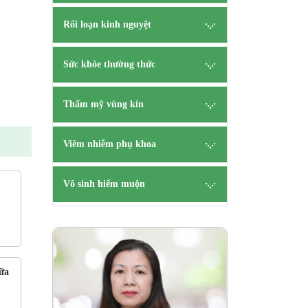
Rối loạn kinh nguyệt
Sức khỏe thường thức
Thẩm mỹ vùng kín
Viêm nhiễm phụ khoa
Vô sinh hiếm muộn
?
ên
B.s Tạ
CK 
ữa
HẸN
TƯ V