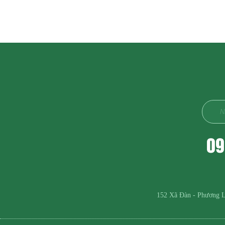
09
152 Xã Đàn - Phương L