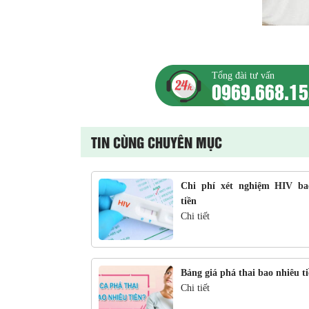
Tổng đài tư vấn
0969.668.1
TIN CÙNG CHUYÊN MỤC
Chi phí xét nghiệm HIV ba
tiền
Chi tiết
Bảng giá phá thai bao nhiêu t
Chi tiết