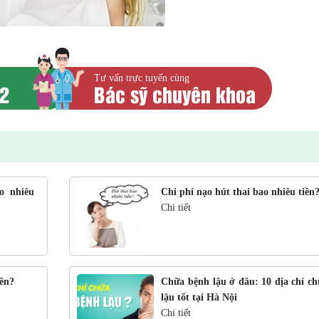
Tư vấn trực tuyến cùng
52
Bác sỹ chuyên khoa
o nhiêu
Chi phí nạo hút thai bao nhiêu tiền
Chi tiết
B.s Tạ Thị Hồng Duyên
B.s Tạ Thị Hồng Duy
CK I Sản phụ khoa
CK I Sản phụ khoa
iền?
Chữa bệnh lậu ở đâu: 10 địa chỉ ch
lậu tốt tại Hà Nội
TƯ VẤN
ĐẶT HẸN
TƯ VẤN
ĐẶT 
Chi tiết