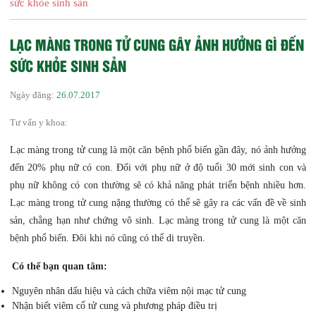
sức khỏe sinh sản
LẠC MÀNG TRONG TỬ CUNG GÂY ẢNH HƯỞNG GÌ ĐẾN
SỨC KHỎE SINH SẢN
Ngày đăng:
26.07.2017
Tư vấn y khoa:
Lạc màng trong tử cung là một căn bệnh phổ biến gần đây, nó ảnh hưởng
đến 20% phụ nữ có con. Đối với phụ nữ ở độ tuổi 30 mới sinh con và
phụ nữ không có con thường sẽ có khả năng phát triển bệnh nhiều hơn.
Lạc màng trong tử cung nặng thường có thể sẽ gây ra các vấn đề về sinh
sản, chẳng hạn như chứng vô sinh.
Lạc màng trong tử cung là một căn
bệnh phổ biến.
Đôi khi nó cũng có thể di truyền.
Có thể bạn quan tâm:
Nguyên nhân dấu hiệu và cách chữa viêm nội mạc tử cung
Nhận biết viêm cổ tử cung và phương pháp điều trị