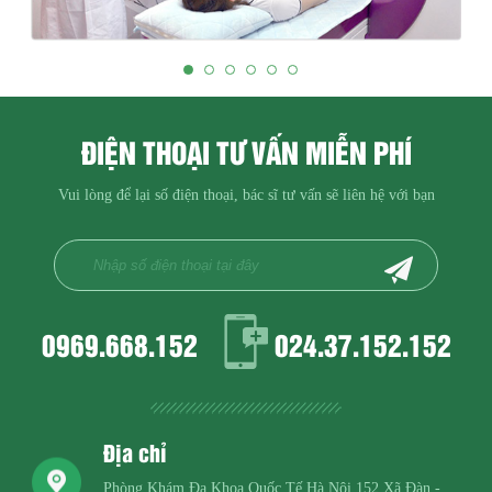
ĐIỆN THOẠI TƯ VẤN MIỄN PHÍ
Vui lòng để lại số điện thoại, bác sĩ tư vấn sẽ liên hệ với bạn
0969.668.152
024.37.152.152
Địa chỉ
Phòng Khám Đa Khoa Quốc Tế Hà Nội
152 Xã Đàn -