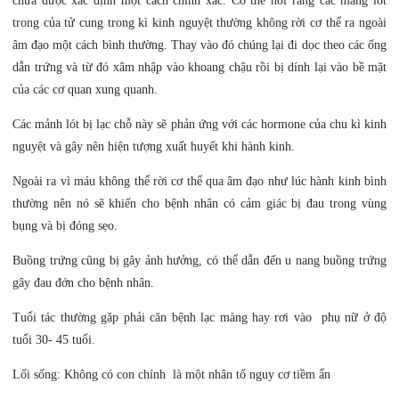
chưa được xác định một cách chính xác. Có thể nói rằng các màng lót
trong của tử cung trong kì kinh nguyệt thường không rời cơ thể ra ngoài
âm đạo một cách bình thường. Thay vào đó chúng lại đi dọc theo các ống
dẫn trứng và từ đó xâm nhập vào khoang chậu rồi bị dính lại vào bề mặt
của các cơ quan xung quanh.
Các mảnh lót bị lạc chỗ này sẽ phản ứng với các hormone của chu kì kinh
nguyệt và gây nên hiện tượng xuất huyết khi hành kinh.
Ngoài ra vì máu không thể rời cơ thể qua âm đạo như lúc hành kinh bình
thường nên nó sẽ khiến cho bệnh nhân có cảm giác bị đau trong vùng
bụng và bị đóng sẹo.
Buồng trứng cũng bị gây ảnh hưởng, có thể dẫn đến u nang buồng trứng
gây đau đớn cho bệnh nhân.
Tuổi tác thường gặp phải căn bệnh lạc màng hay rơi vào phụ nữ ở độ
tuổi 30- 45 tuổi.
Lối sống: Không có con chính là một nhân tố nguy cơ tiềm ẩn