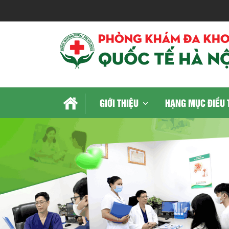
GIỚI THIỆU
HẠNG MỤC ĐIỀU 