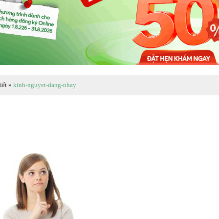
iết
»
kinh-nguyet-dang-nhay