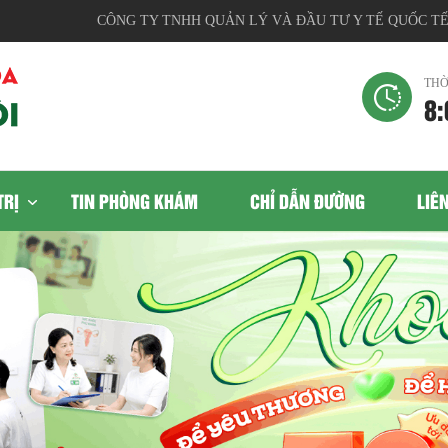
CÔNG TY TNHH QUẢN LÝ VÀ ĐẦU TƯ Y TẾ QUỐC TẾ, Địa 
THỜ
8:
TRỊ
TIN PHÒNG KHÁM
CHỈ DẪN ĐƯỜNG
LIÊ