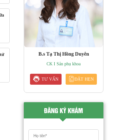
ữa
B.s Tạ Thị Hồng Duyên
tử
CK I Sản phụ khoa
TƯ VẤN
ĐẶT HẸN
ĐĂNG KÝ KHÁM