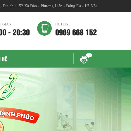
chỉ: 152 Xã Đàn - Phương Liên - Đống Đa - Hà Nội
I GIAN
HOTLINE
00 - 20:30
0969 668 152
N HỆ