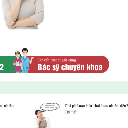
Tư vấn trực tuyến cùng
52
Bác sỹ chuyên khoa
B.s Tạ Thị Hồng Duyên
B.s Tạ Thị Hồng Duy
o nhiêu
Chi phí nạo hút thai bao nhiêu tiền
CK I Sản phụ khoa
CK I Sản phụ khoa
Chi tiết
TƯ VẤN
ĐẶT HẸN
TƯ VẤN
ĐẶT 