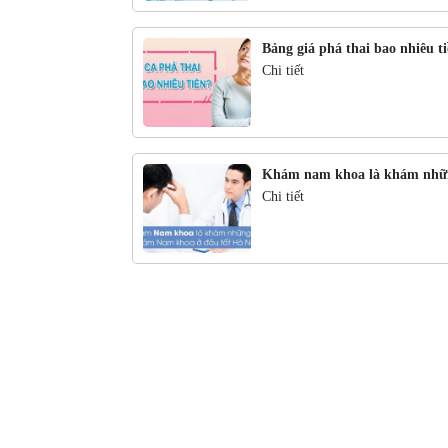
Bảng giá phá thai bao nhiêu t
Chi tiết
Khám nam khoa là khám nhữ
Chi tiết