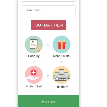
GỬI ĐẶT HẸN
MỞ CỬA