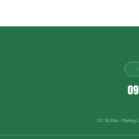
09
152 Xã Đàn - Phương L