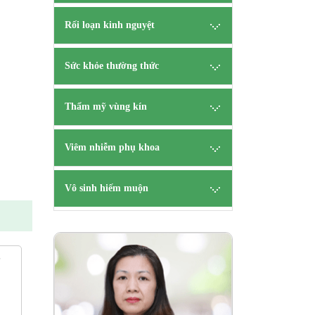
Rối loạn kinh nguyệt
Sức khỏe thường thức
Thẩm mỹ vùng kín
Viêm nhiễm phụ khoa
Vô sinh hiếm muộn
ên
B.s Tạ
?
CK 
HẸN
TƯ V