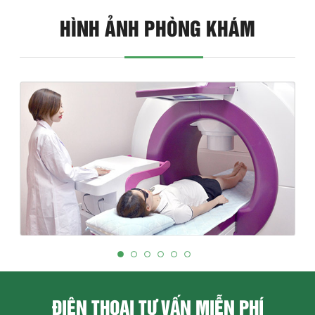
HÌNH ẢNH PHÒNG KHÁM
ĐIỆN THOẠI TƯ VẤN MIỄN PHÍ