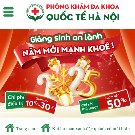
Trang chủ
»
Khí hư màu xanh đặc quánh có mùi hôi
»