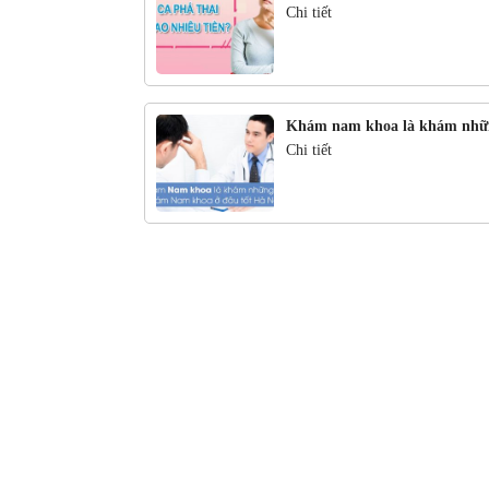
Chi tiết
Khám nam khoa là khám nhữ
Chi tiết