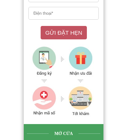
GỬI ĐẶT HẸN
MỞ CỬA