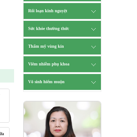
Rối loạn kinh nguyệt
Sức khỏe thường thức
Thẩm mỹ vùng kín
Viêm nhiễm phụ khoa
Vô sinh hiếm muộn
?
ên
B.s Tạ
CK 
HẸN
TƯ V
ữa