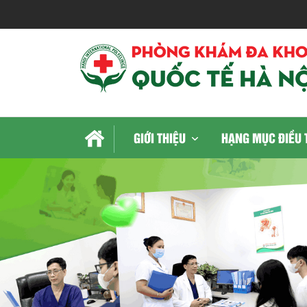
GIỚI THIỆU
HẠNG MỤC ĐIỀU 