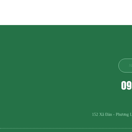
09
152 Xã Đàn - Phương L