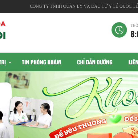
CÔNG TY TNHH QUẢN LÝ VÀ ĐẦU TƯ Y TẾ QUỐC TẾ, Địa 
THỜ
8:
TRỊ
TIN PHÒNG KHÁM
CHỈ DẪN ĐƯỜNG
LIÊ