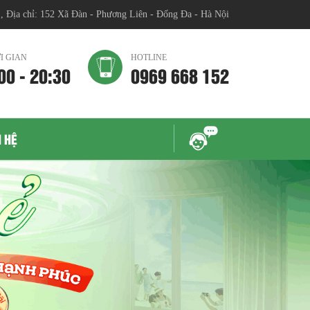
chỉ: 152 Xã Đàn - Phương Liên - Đống Đa - Hà Nội
I GIAN
HOTLINE
00 - 20:30
0969 668 152
N HỆ