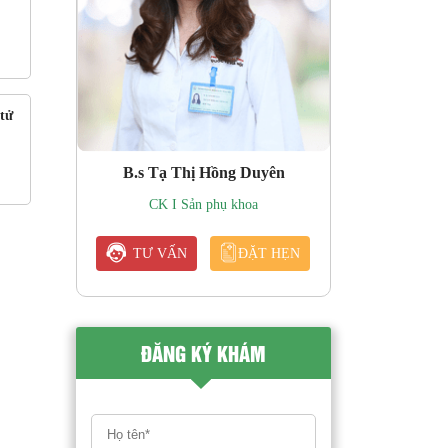
tử
B.s Tạ Thị Hồng Duyên
CK I Sản phụ khoa
TƯ VẤN
ĐẶT HẸN
ĐĂNG KÝ KHÁM