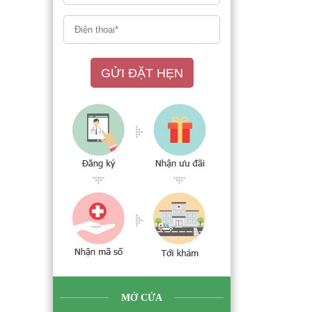
GỬI ĐẶT HẸN
MỞ CỬA