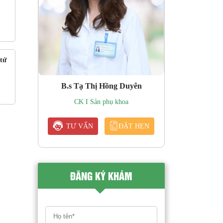
tử
B.s Tạ Thị Hồng Duyên
CK I Sản phụ khoa
TƯ VẤN
ĐẶT HẸN
ĐĂNG KÝ KHÁM