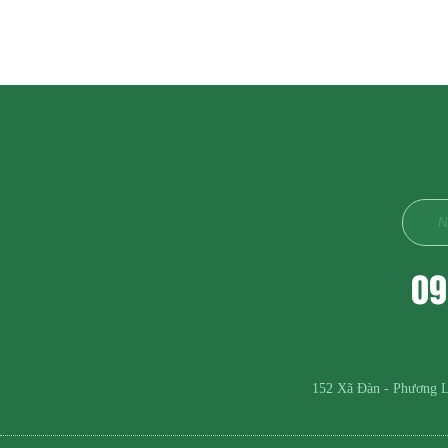
09
152 Xã Đàn - Phương L