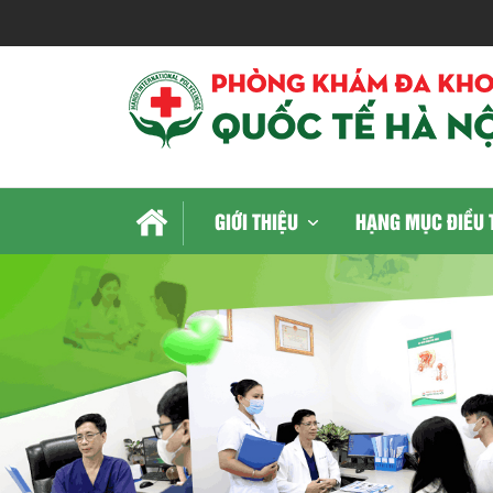
GIỚI THIỆU
HẠNG MỤC ĐIỀU 