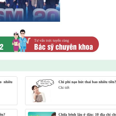
Tư vấn trực tuyến cùng
52
Bác sỹ chuyên khoa
o nhiêu
Chi phí nạo hút thai bao nhiêu tiền
Chi tiết
B.s Tạ Thị Hồng Duyên
B.s Tạ Thị Hồng Duy
CK I Sản phụ khoa
CK I Sản phụ khoa
TƯ VẤN
ĐẶT HẸN
TƯ VẤN
ĐẶT 
iền?
Chữa bệnh lậu ở đâu: 10 địa chỉ ch