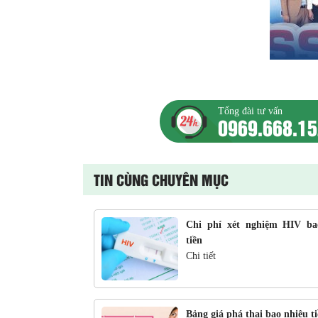
Tổng đài tư vấn
0969.668.1
TIN CÙNG CHUYÊN MỤC
Chi phí xét nghiệm HIV ba
tiền
Chi tiết
Bảng giá phá thai bao nhiêu t