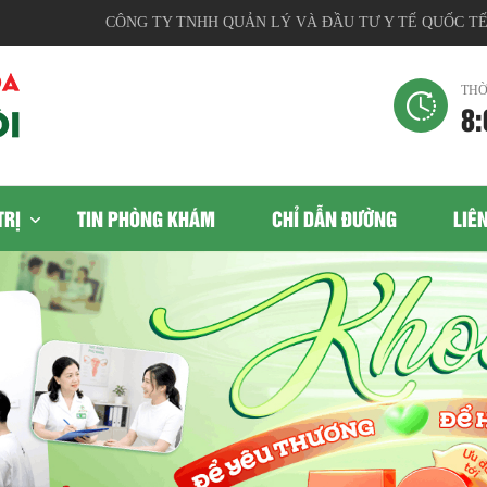
CÔNG TY TNHH QUẢN LÝ VÀ ĐẦU TƯ Y TẾ QUỐC TẾ, Địa 
THỜ
8:
TRỊ
TIN PHÒNG KHÁM
CHỈ DẪN ĐƯỜNG
LIÊ