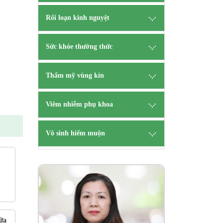
Rối loạn kinh nguyệt
Sức khỏe thường thức
Thẩm mỹ vùng kín
Viêm nhiễm phụ khoa
Vô sinh hiếm muộn
?
ên
B.s Tạ
CK 
HẸN
TƯ V
ữa