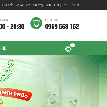
chỉ: 152 Xã Đàn - Phương Liên - Đống Đa - Hà Nội
I GIAN
HOTLINE
00 - 20:30
0969 668 152
N HỆ