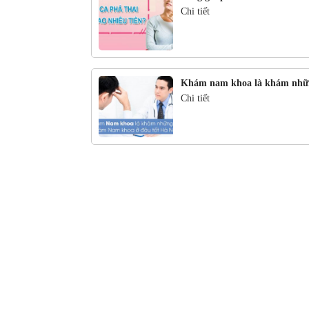
Chi tiết
Khám nam khoa là khám nhữ
Chi tiết