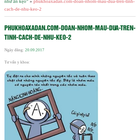
như ăn kẹo”
»
phukhoaxadan.com-doan-nhom-mau-dua-tren-tinh-
cach-de-nhu-keo-2
PHUKHOAXADAN.COM-DOAN-NHOM-MAU-DUA-TREN-
TINH-CACH-DE-NHU-KEO-2
Ngày đăng:
20.09.2017
Tư vấn y khoa: