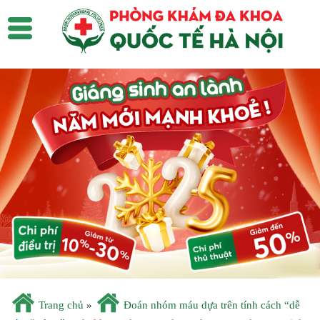
Trang chủ
»
Đoán nhóm máu dựa trên tính cách “dễ