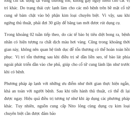
lỏng chỉ tác động tại vùng thương tổn, không gây nguy hiểm cho các vị
trí khác. Do trạng thái cực lạnh làm cho các mô bệnh trên bề mặt cổ tử
cung sẽ bám chặt vào bộ phận kim loại chuyên biệt. Vì vậy, sau khi
ngừng thủ thuật, phải đợi 30 giây để băng tan mới được rút dụng cụ.
Trong khoảng 02 tuần tiếp theo, do các tế bào bị tiêu diệt bong ra, bệnh
nhân có hiện tượng ra chất dịch màu hơi vàng. Cũng trong khoảng thời
gian này, không nên quan hệ tình dục để tổn thương có thể hoàn toàn hồi
phục. Vị trí tổn thương sau khi điều trị sẽ dần liền sẹo, tế bào lát phía
ngoài phát triển dần vào che phủ, giúp cho cổ tử cung lành lặn như trước
khi có bệnh.
Phương pháp áp lạnh với những ưu điểm như thời gian thực hiện ngắn,
khá an toàn với người bệnh. Sau khi tiến hành thủ thuật, có thể đi lại
được ngay. Hiệu quả điều trị tương tự như khi áp dụng các phương pháp
khác. Tuy nhiên, nguồn cung cấp Nito lỏng cùng dụng cụ kim loại
chuyên biệt cần được đảm bảo