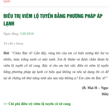
lạnh
ĐIỀU TRỊ VIÊM LỘ TUYẾN BẰNG PHƯƠNG PHÁP ÁP
LẠNH
Ngày đăng:
5.09.2018
Tư vấn y khoa:
Hỏi
:
“Chào Bác sĩ! Gần đây, vùng kín của em có hiện tượng khí hư ra
nhiều, màu trắng xanh có mùi tanh. Em đi khám và được chẩn đoán bị
viêm lộ tuyến cổ tử cung. Bác sĩ cho em hỏi việc điều trị viêm lộ tuyến
bằng phương pháp áp lạnh có hiệu quả không và nếu sử dụng thì có để
lại di chứng tới khả năng sinh sản sau này không ạ? Em cảm ơn Bác sĩ!”
(B. Mai H – Ngọc
Hồi)
>>
Chi phí điều trị viêm lộ tuyến cổ tử cung