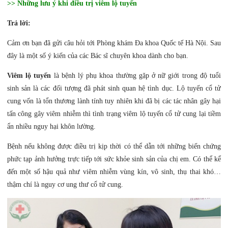
>>
Những lưu ý khi điều trị viêm lộ tuyến
Trả lời:
Cảm ơn bạn đã gửi câu hỏi tới Phòng khám Đa khoa Quốc tế Hà Nội. Sau
đây là một số ý kiến của các Bác sĩ chuyên khoa dành cho bạn.
Viêm lộ tuyến
là bệnh lý phụ khoa thường gặp ở nữ giới trong độ tuổi
sinh sản là các đối tượng đã phát sinh quan hệ tình dục. Lộ tuyến cổ tử
cung vốn là tổn thương lành tính tuy nhiên khi đã bị các tác nhân gây hại
tấn công gây viêm nhiễm thì tình trạng viêm lộ tuyến cổ tử cung lại tiềm
ẩn nhiều nguy hại khôn lường.
Bệnh nếu không được điều trị kịp thời có thể dẫn tới những biến chứng
phức tạp ảnh hưởng trực tiếp tới sức khỏe sinh sản của chị em. Có thể kể
đến một số hậu quả như viêm nhiễm vùng kín, vô sinh, thụ thai khó…
thậm chí là nguy cơ ung thư cổ tử cung.