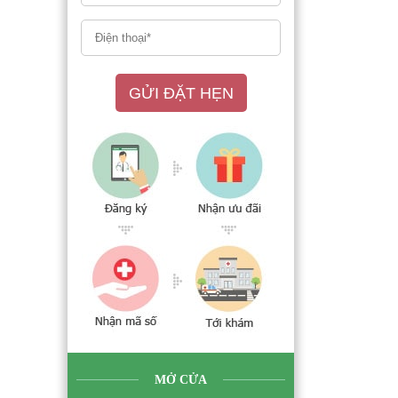
GỬI ĐẶT HẸN
MỞ CỬA