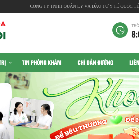
CÔNG TY TNHH QUẢN LÝ VÀ ĐẦU TƯ Y TẾ QUỐC TẾ, Địa 
THỜ
8:
TRỊ
TIN PHÒNG KHÁM
CHỈ DẪN ĐƯỜNG
LIÊ