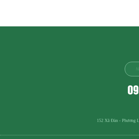
09
152 Xã Đàn - Phương L