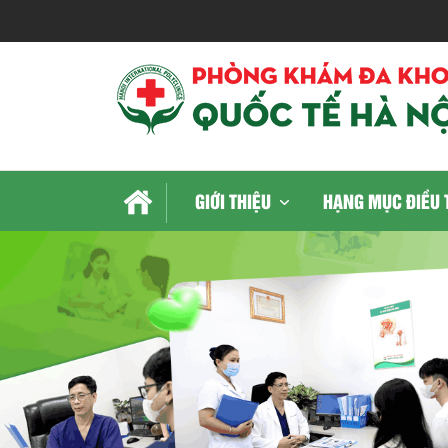
GIỚI THIỆU
HẠNG MỤC ĐIỀU 