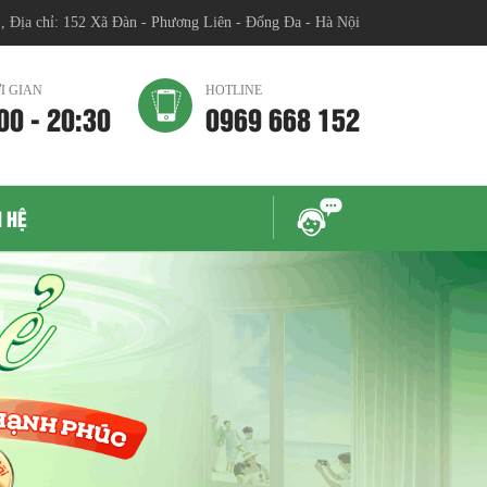
chỉ: 152 Xã Đàn - Phương Liên - Đống Đa - Hà Nội
I GIAN
HOTLINE
00 - 20:30
0969 668 152
N HỆ