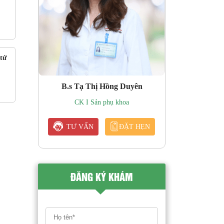
tử
B.s Tạ Thị Hồng Duyên
CK I Sản phụ khoa
TƯ VẤN
ĐẶT HẸN
ĐĂNG KÝ KHÁM