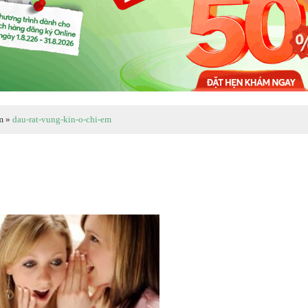
m
»
dau-rat-vung-kin-o-chi-em