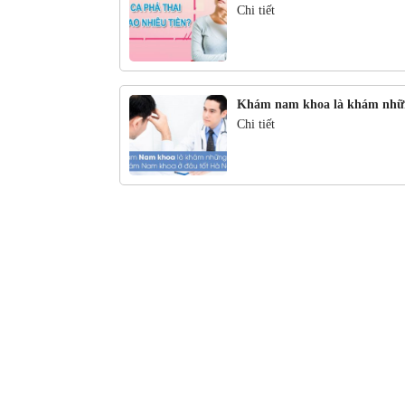
Chi tiết
Khám nam khoa là khám nhữ
Chi tiết