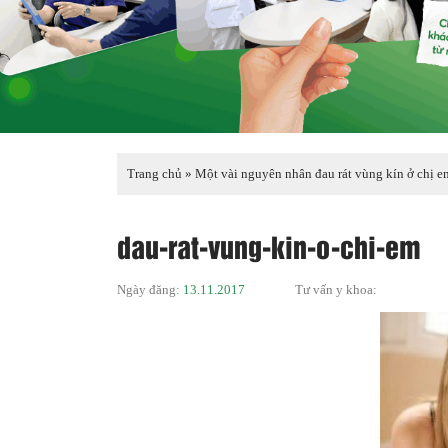
Trang chủ
»
Một vài nguyên nhân đau rát vùng kín ở chị e
dau-rat-vung-kin-o-chi-em
Ngày đăng:
13.11.2017
Tư vấn y khoa: