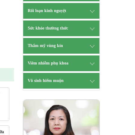
Rối loạn kinh nguyệt
Sức khỏe thường thức
Thẩm mỹ vùng kín
Viêm nhiễm phụ khoa
Vô sinh hiếm muộn
?
ên
B.s Tạ
CK 
HẸN
TƯ V
ữa