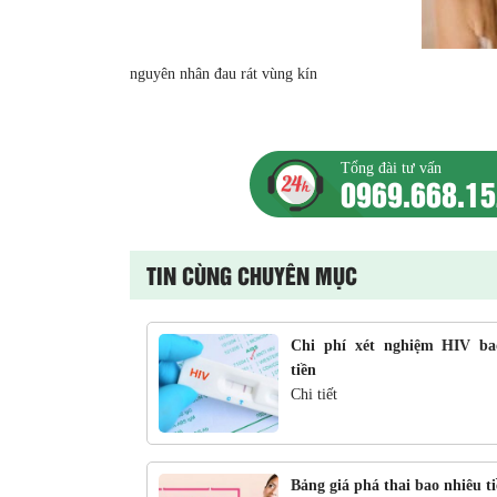
nguyên nhân đau rát vùng kín
Tổng đài tư vấn
0969.668.1
TIN CÙNG CHUYÊN MỤC
Chi phí xét nghiệm HIV ba
tiền
Chi tiết
Bảng giá phá thai bao nhiêu t