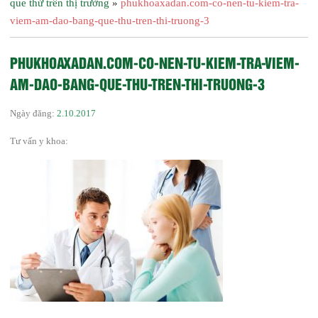
que thử trên thị trường
»
phukhoaxadan.com-co-nen-tu-kiem-tra-
viem-am-dao-bang-que-thu-tren-thi-truong-3
PHUKHOAXADAN.COM-CO-NEN-TU-KIEM-TRA-VIEM-
AM-DAO-BANG-QUE-THU-TREN-THI-TRUONG-3
Ngày đăng:
2.10.2017
Tư vấn y khoa: