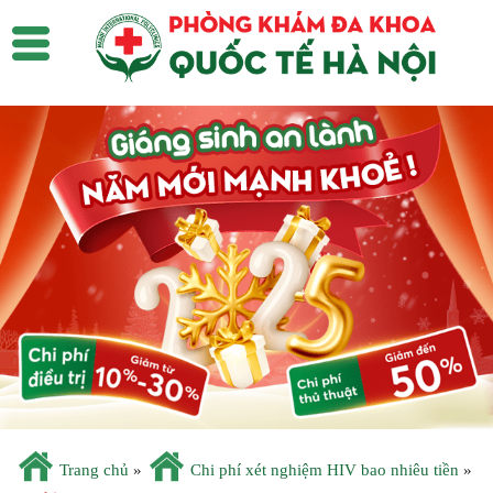
Trang chủ
»
Chi phí xét nghiệm HIV bao nhiêu tiền
»