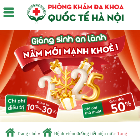
Trang chủ
»
Bệnh viêm đường tiết niệu nữ
»
Tong