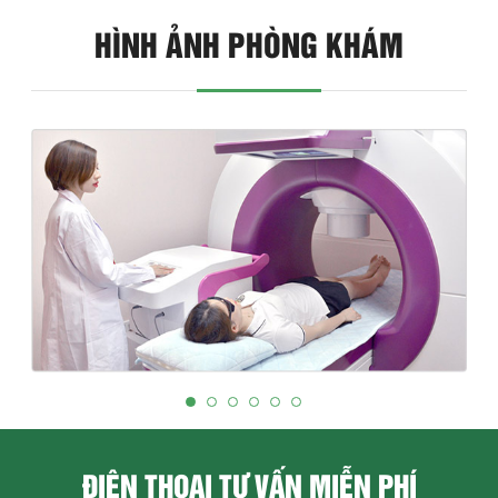
HÌNH ẢNH PHÒNG KHÁM
ĐIỆN THOẠI TƯ VẤN MIỄN PHÍ