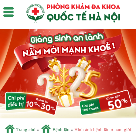
Trang chủ
»
Bệnh lậu
»
Hình ảnh bệnh lậu ở nam giới