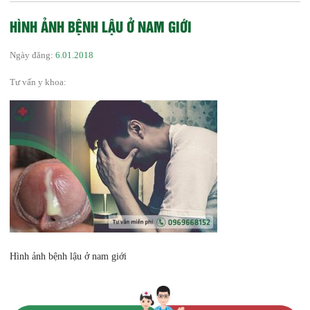
HÌNH ẢNH BỆNH LẬU Ở NAM GIỚI
Ngày đăng:
6.01.2018
Tư vấn y khoa:
Hình ảnh bệnh lậu ở nam giới