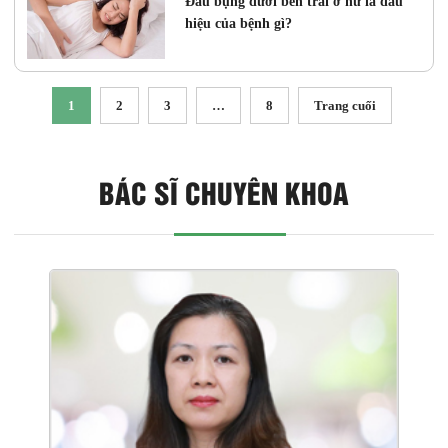
Đau bụng dưới bên trái ở nữ là dấu
hiệu của bệnh gì?
1
2
3
…
8
Trang cuối
BÁC SĨ CHUYÊN KHOA