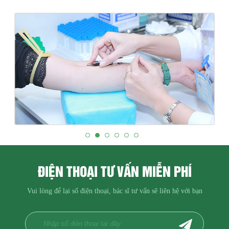
ĐIỆN THOẠI TƯ VẤN MIỄN PHÍ
Vui lòng để lại số điện thoại, bác sĩ tư vấn sẽ liên hệ với bạn